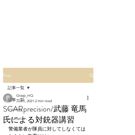
GRASP-SECURITY
(+81)47-409-4251
Contact Us
Post
記事一覧
Grasp_HQ
記事一覧
Jun 1, 2021
2 min read
SCARprecision/武藤 竜馬
training
氏による対銃器講習
education
警備業者が隊員に対してしなくては