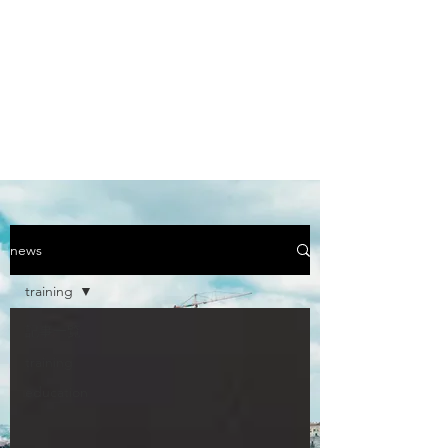
GRASP-SECURITY
(+81)47-409-4251
Contact Us
news
training
記事一覧
training
education