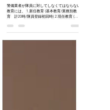
SCARprecision/武藤 竜馬 氏に
よる対銃器講習
警備業者が隊員に対してしなくてはならない
教育には、 1.新任教育 (基本教育/業務別教
育 計20時/隊員登録初回時) 2.現任教育 (基
本教育/業務別教育 計10時/年) ※隊員保有
資格、勤務歴に応じ減免アリ そしてその他
に、「必要に応じて行う警備業務に関する知
識及び技能の...